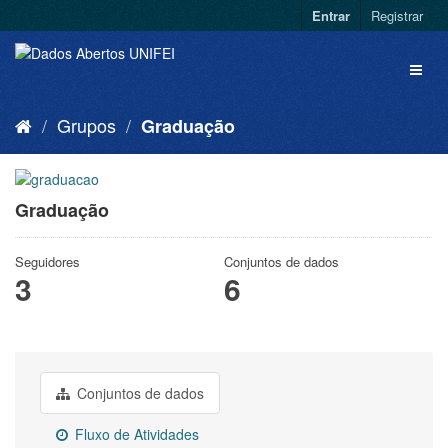
Entrar
Registrar
Grupos
Graduação
Graduação
Seguidores
Conjuntos de dados
3
6
Conjuntos de dados
Fluxo de Atividades