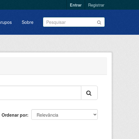
Entrar
Registrar
rupos
Sobre
Ordenar por