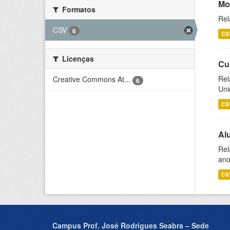
Mo
Formatos
Rel
CSV
6
CS
Licenças
Cu
Rel
Creative Commons At...
6
Uni
CS
Al
Rel
ano
CS
Campus Prof. José Rodrigues Seabra – Sede