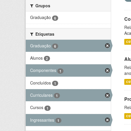
Grupos
Graduação
6
Co
Rel
Aca
Etiquetas
CS
Graduação
6
Alunos
Al
2
Rel
Componentes
1
ano
CS
Concluídos
1
Curriculares
1
Pr
Rel
Cursos
1
CS
Ingressantes
1