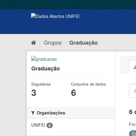
Grupos
Graduação
Graduação
Seguidores
Conjuntos de dados
3
6
6 
Organizações
For
UNIFEI
6
C