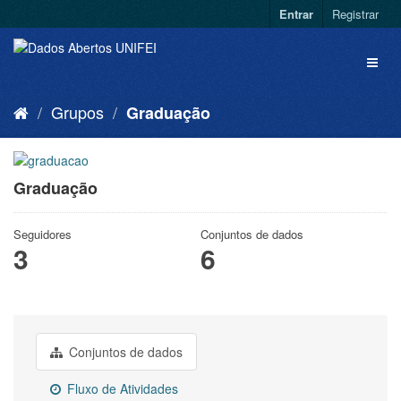
Entrar
Registrar
Grupos
Graduação
Graduação
Seguidores
Conjuntos de dados
3
6
Conjuntos de dados
Fluxo de Atividades