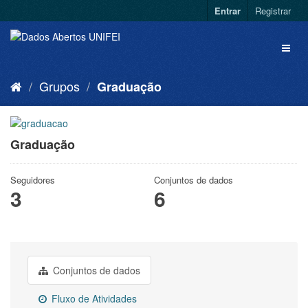
Entrar
Registrar
Grupos
Graduação
Graduação
Seguidores
Conjuntos de dados
3
6
Conjuntos de dados
Fluxo de Atividades