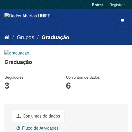
Entrar
Registrar
Grupos
Graduação
Graduação
Seguidores
Conjuntos de dados
3
6
Conjuntos de dados
Fluxo de Atividades