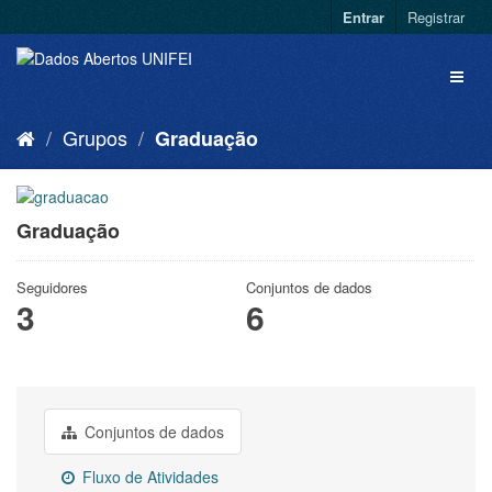
Entrar
Registrar
Grupos
Graduação
Graduação
Seguidores
Conjuntos de dados
3
6
Conjuntos de dados
Fluxo de Atividades