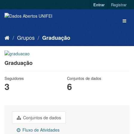
Entrar
Registrar
Grupos
Graduação
Graduação
Seguidores
Conjuntos de dados
3
6
Conjuntos de dados
Fluxo de Atividades