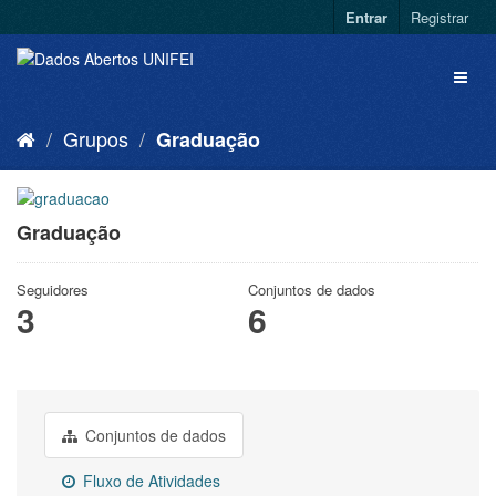
Entrar
Registrar
Grupos
Graduação
Graduação
Seguidores
Conjuntos de dados
3
6
Conjuntos de dados
Fluxo de Atividades