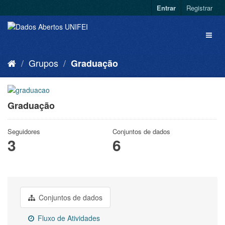
Entrar
Registrar
Grupos
Graduação
Graduação
Seguidores
Conjuntos de dados
3
6
Conjuntos de dados
Fluxo de Atividades