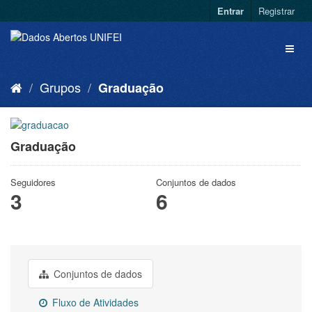
Entrar
Registrar
Grupos
Graduação
Graduação
Seguidores
Conjuntos de dados
3
6
Conjuntos de dados
Fluxo de Atividades