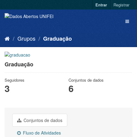
Entrar
Registrar
Grupos
Graduação
Graduação
Seguidores
Conjuntos de dados
3
6
Conjuntos de dados
Fluxo de Atividades