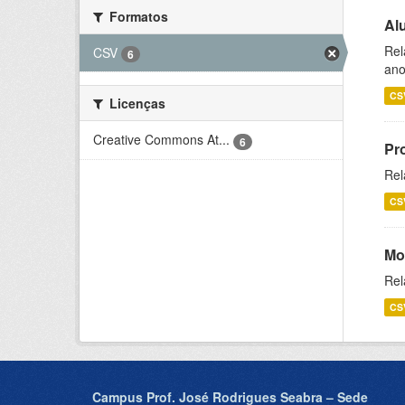
Formatos
Al
Rel
CSV
6
ano
CS
Licenças
Creative Commons At...
6
Pr
Rel
CS
Mo
Rel
CS
Campus Prof. José Rodrigues Seabra – Sede