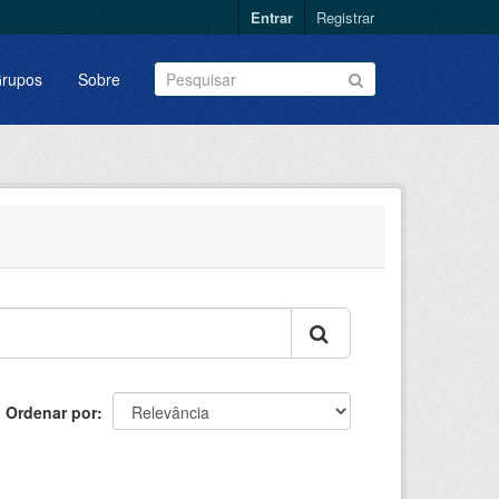
Entrar
Registrar
rupos
Sobre
Ordenar por