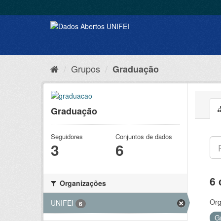
Grupos
Graduação
Graduação
Seguidores
Conjuntos de dados
3
6
6 
Organizações
Org
UNIFEI
6
G