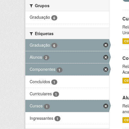
Grupos
Graduação
6
Cu
Rel
Uni
Etiquetas
CS
Graduação
6
Alunos
Co
2
Rel
Componentes
1
Aca
CS
Concluídos
1
Curriculares
1
Al
Rel
Cursos
1
ano
Ingressantes
1
CS