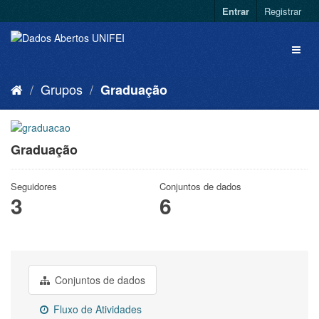
Entrar
Registrar
Grupos
Graduação
Graduação
Seguidores
Conjuntos de dados
3
6
Conjuntos de dados
Fluxo de Atividades