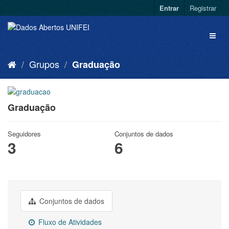
Entrar
Registrar
Grupos
Graduação
Graduação
Seguidores
Conjuntos de dados
3
6
Conjuntos de dados
Fluxo de Atividades