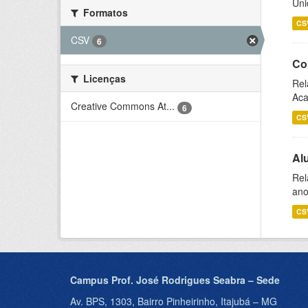
Uni
Formatos
CS
CSV
6
Co
Licenças
Rel
Aca
Creative Commons At...
6
CS
Al
Rel
ano
CS
Campus Prof. José Rodrigues Seabra – Sede
Av. BPS, 1303, Bairro Pinheirinho, Itajubá – MG