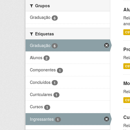
Grupos
Al
Graduação
Rel
6
ano
CS
Etiquetas
Graduação
6
Pr
Alunos
Rel
2
CS
Componentes
1
Concluídos
Mo
1
Rel
Curriculares
1
CS
Cursos
1
Cu
Ingressantes
1
Rel