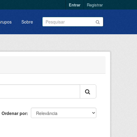
Entrar
Registrar
rupos
Sobre
Ordenar por