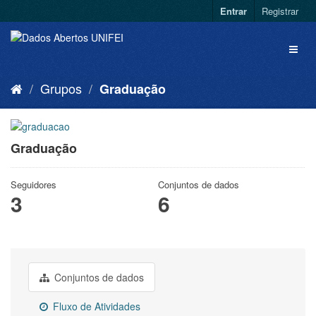
Entrar
Registrar
Grupos
Graduação
Graduação
Seguidores
Conjuntos de dados
3
6
Conjuntos de dados
Fluxo de Atividades