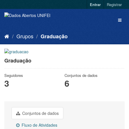
Entrar
Registrar
Grupos
Graduação
Graduação
Seguidores
Conjuntos de dados
3
6
Conjuntos de dados
Fluxo de Atividades