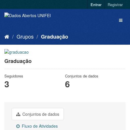
Entrar
Registrar
Grupos
Graduação
Graduação
Seguidores
Conjuntos de dados
3
6
Conjuntos de dados
Fluxo de Atividades