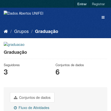
Entrar
Registrar
Grupos
Graduação
Graduação
Seguidores
Conjuntos de dados
3
6
Conjuntos de dados
Fluxo de Atividades