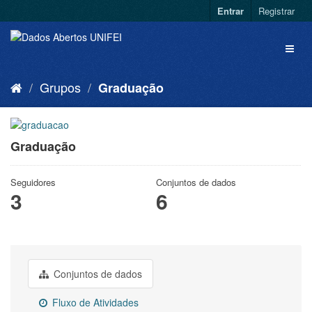
Entrar
Registrar
Grupos
Graduação
Graduação
Seguidores
Conjuntos de dados
3
6
Conjuntos de dados
Fluxo de Atividades