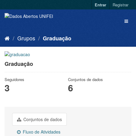
Entrar
Registrar
Grupos
Graduação
Graduação
Seguidores
Conjuntos de dados
3
6
Conjuntos de dados
Fluxo de Atividades