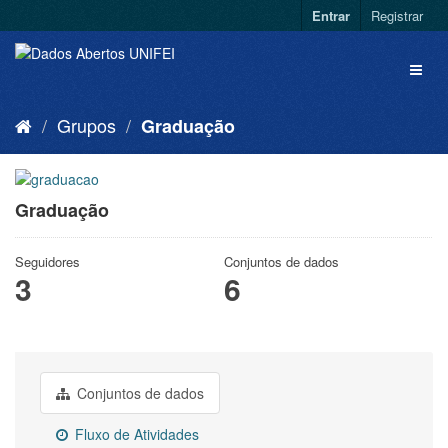
Entrar
Registrar
Grupos
Graduação
Graduação
Seguidores
Conjuntos de dados
3
6
Conjuntos de dados
Fluxo de Atividades