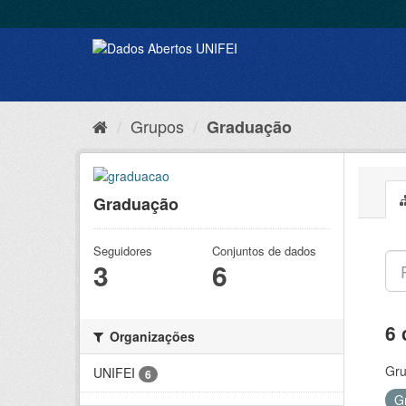
Grupos
Graduação
Graduação
Seguidores
Conjuntos de dados
3
6
6 
Organizações
Gru
UNIFEI
6
G