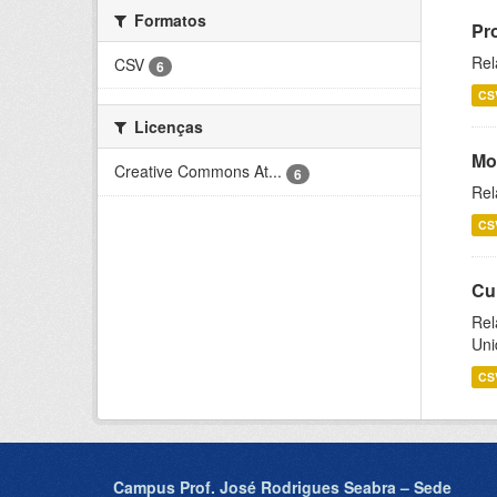
Formatos
Pr
Rel
CSV
6
CS
Licenças
Mo
Creative Commons At...
6
Rel
CS
Cu
Rel
Uni
CS
Campus Prof. José Rodrigues Seabra – Sede