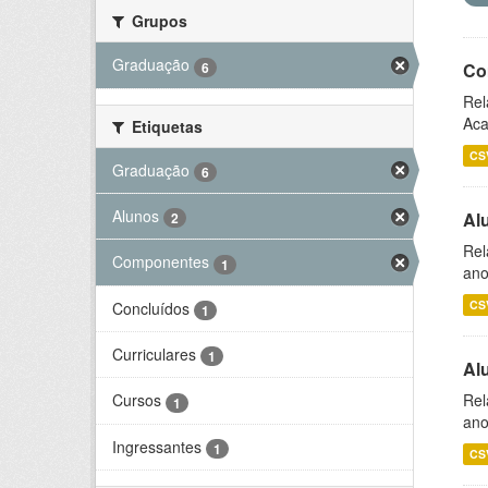
Grupos
Graduação
6
Co
Rel
Aca
Etiquetas
CS
Graduação
6
Alunos
Al
2
Rel
Componentes
1
ano
CS
Concluídos
1
Curriculares
1
Al
Rel
Cursos
1
ano
Ingressantes
1
CS