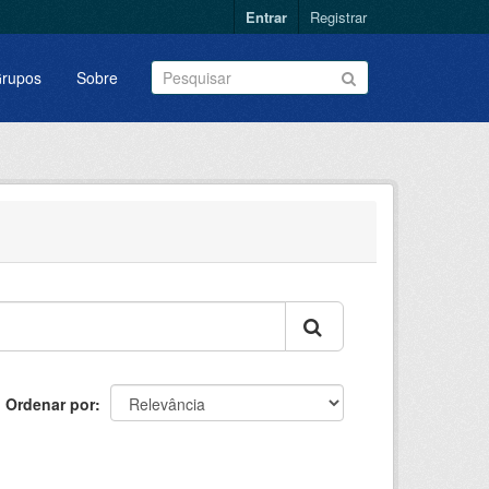
Entrar
Registrar
rupos
Sobre
Ordenar por