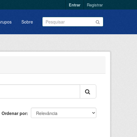
Entrar
Registrar
rupos
Sobre
Ordenar por