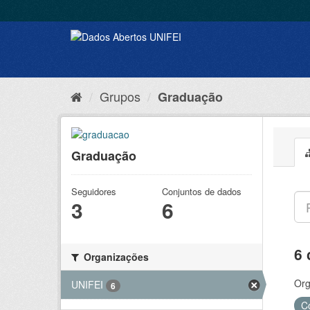
Grupos
Graduação
Graduação
Seguidores
Conjuntos de dados
3
6
6 
Organizações
Org
UNIFEI
6
C