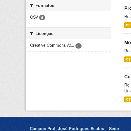
Formatos
Pr
Rel
CSV
6
CS
Licenças
Mo
Creative Commons At...
6
Rel
CS
Cu
Rel
Uni
CS
Campus Prof. José Rodrigues Seabra – Sede