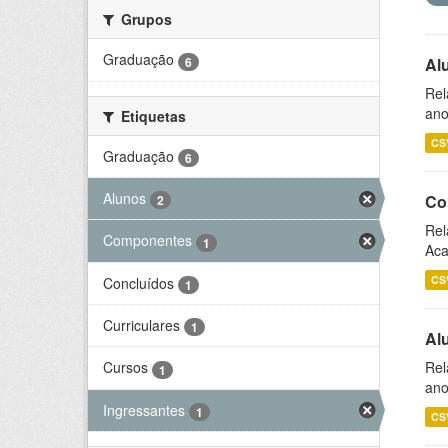
Grupos
Graduação
6
Al
Rel
ano
Etiquetas
CS
Graduação
6
Alunos
Co
2
Rel
Componentes
1
Aca
CS
Concluídos
1
Curriculares
1
Al
Rel
Cursos
1
ano
Ingressantes
1
CS