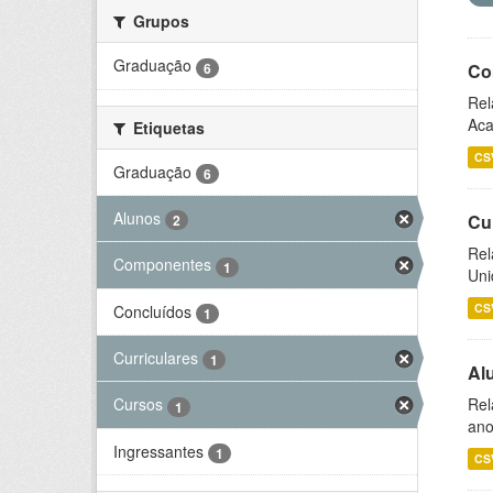
Grupos
Graduação
6
Co
Rel
Aca
Etiquetas
CS
Graduação
6
Alunos
Cu
2
Rel
Componentes
1
Uni
CS
Concluídos
1
Curriculares
1
Al
Rel
Cursos
1
ano
Ingressantes
1
CS