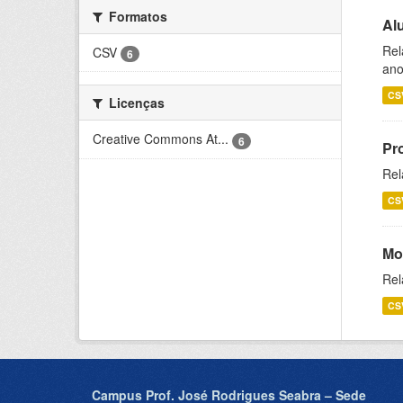
Formatos
Al
Rel
CSV
6
ano
CS
Licenças
Creative Commons At...
6
Pr
Rel
CS
Mo
Rel
CS
Campus Prof. José Rodrigues Seabra – Sede