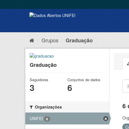
Grupos
Graduação
Graduação
Seguidores
Conjuntos de dados
3
6
6 
Organizações
Org
UNIFEI
6
C