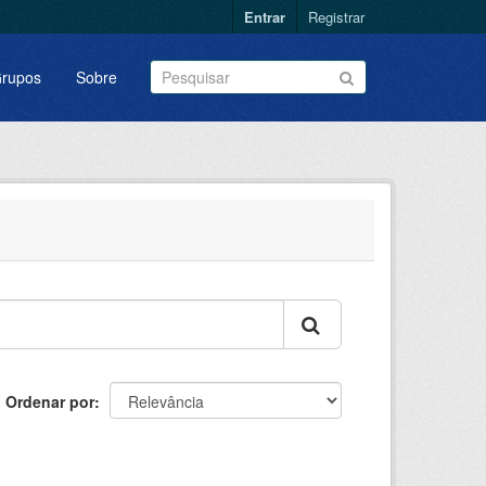
Entrar
Registrar
rupos
Sobre
Ordenar por