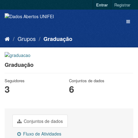
Entrar
Registrar
Grupos
Graduação
Graduação
Seguidores
Conjuntos de dados
3
6
Conjuntos de dados
Fluxo de Atividades