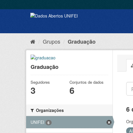
Grupos
Graduação
Graduação
Seguidores
Conjuntos de dados
3
6
6 
Organizações
Org
UNIFEI
6
A