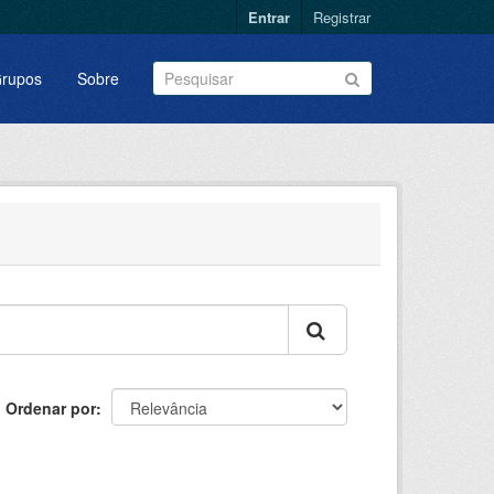
Entrar
Registrar
rupos
Sobre
Ordenar por