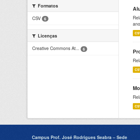
Formatos
Al
Rel
CSV
6
ano
CS
Licenças
Creative Commons At...
6
Pr
Rel
CS
Mo
Rel
CS
Campus Prof. José Rodrigues Seabra – Sede