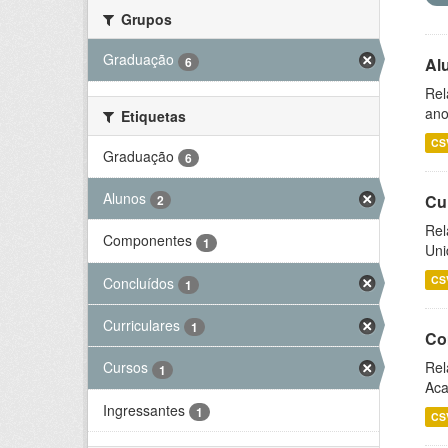
Grupos
Graduação
6
Al
Rel
ano
Etiquetas
CS
Graduação
6
Alunos
Cu
2
Rel
Componentes
1
Uni
CS
Concluídos
1
Curriculares
1
Co
Rel
Cursos
1
Aca
Ingressantes
1
CS