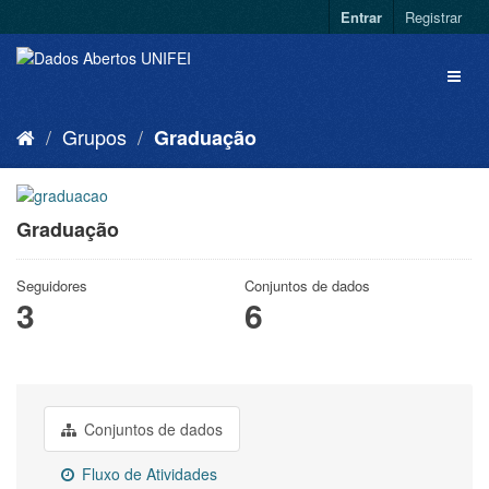
Entrar
Registrar
Grupos
Graduação
Graduação
Seguidores
Conjuntos de dados
3
6
Conjuntos de dados
Fluxo de Atividades