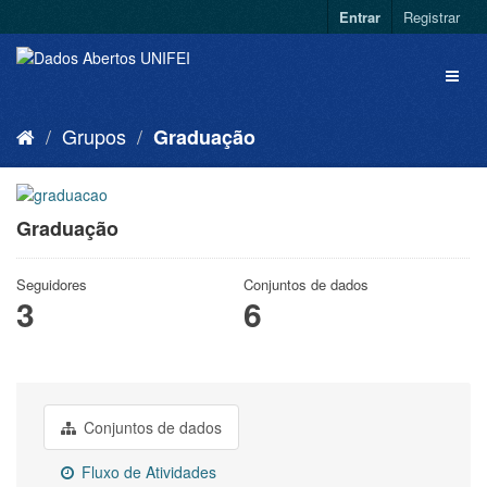
Entrar
Registrar
Grupos
Graduação
Graduação
Seguidores
Conjuntos de dados
3
6
Conjuntos de dados
Fluxo de Atividades