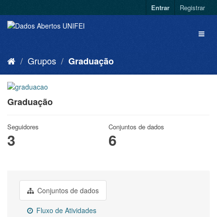
Entrar
Registrar
Grupos
Graduação
Graduação
Seguidores
Conjuntos de dados
3
6
Conjuntos de dados
Fluxo de Atividades