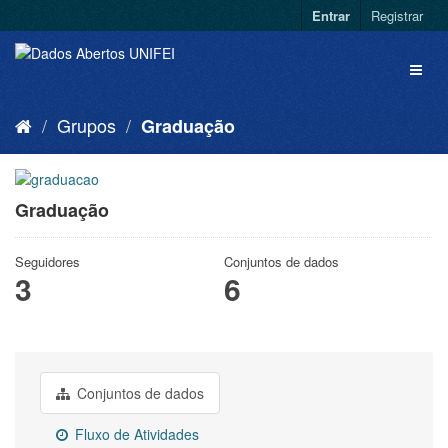
Entrar
Registrar
Grupos
Graduação
Graduação
Seguidores
Conjuntos de dados
3
6
Conjuntos de dados
Fluxo de Atividades