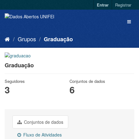
Entrar
Registrar
Grupos
Graduação
Graduação
Seguidores
Conjuntos de dados
3
6
Conjuntos de dados
Fluxo de Atividades