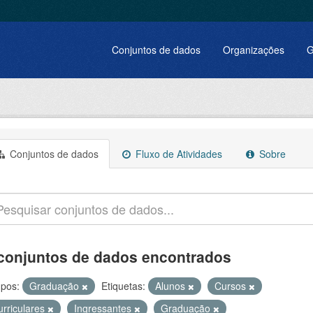
Conjuntos de dados
Organizações
G
Conjuntos de dados
Fluxo de Atividades
Sobre
conjuntos de dados encontrados
pos:
Graduação
Etiquetas:
Alunos
Cursos
urriculares
Ingressantes
Graduação