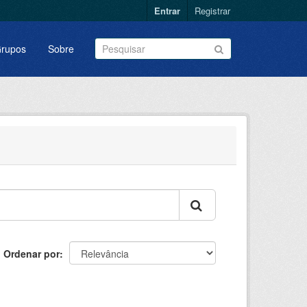
Entrar
Registrar
rupos
Sobre
Ordenar por