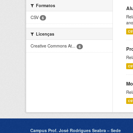
Formatos
Al
Rel
CSV
6
ano
CS
Licenças
Creative Commons At...
6
Pr
Rel
CS
Mo
Rel
CS
Campus Prof. José Rodrigues Seabra – Sede