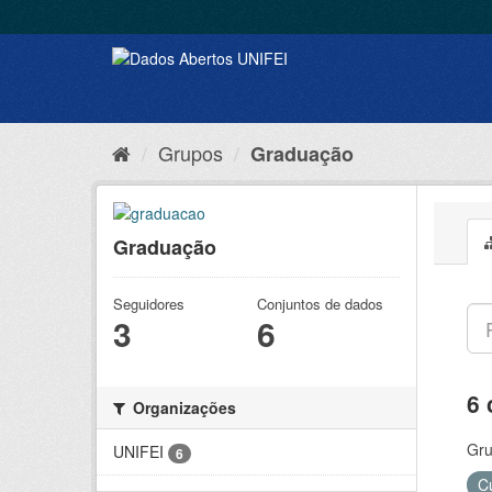
Grupos
Graduação
Graduação
Seguidores
Conjuntos de dados
3
6
6 
Organizações
Gru
UNIFEI
6
C