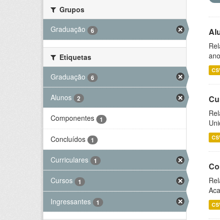
Grupos
Graduação
6
Al
Rel
ano
Etiquetas
CS
Graduação
6
Alunos
Cu
2
Rel
Componentes
1
Uni
CS
Concluídos
1
Curriculares
1
Co
Rel
Cursos
1
Aca
Ingressantes
1
CS