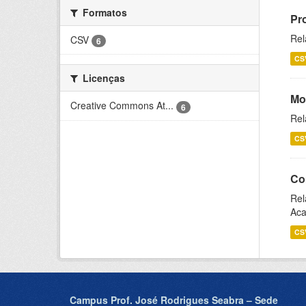
Formatos
Pr
Rel
CSV
6
CS
Licenças
Mo
Creative Commons At...
6
Rel
CS
Co
Rel
Aca
CS
Campus Prof. José Rodrigues Seabra – Sede