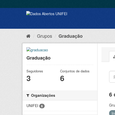
Grupos
Graduação
Graduação
Seguidores
Conjuntos de dados
3
6
6 
Organizações
Gru
UNIFEI
6
I