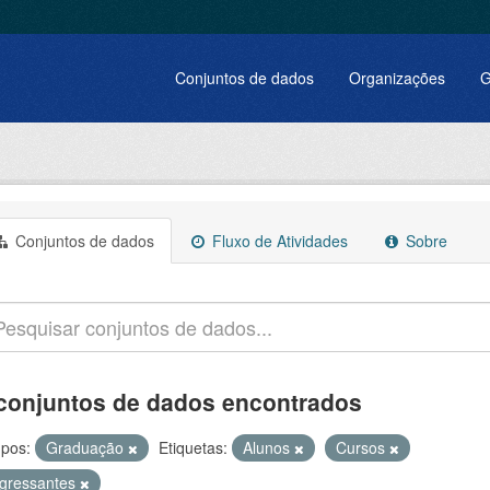
Conjuntos de dados
Organizações
G
Conjuntos de dados
Fluxo de Atividades
Sobre
conjuntos de dados encontrados
pos:
Graduação
Etiquetas:
Alunos
Cursos
ngressantes