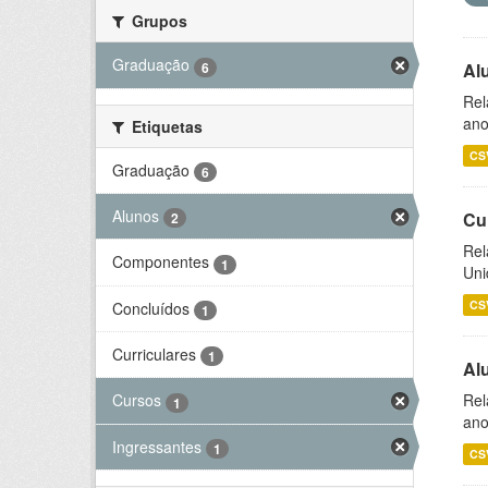
Grupos
Graduação
6
Al
Rel
ano
Etiquetas
CS
Graduação
6
Alunos
Cu
2
Rel
Componentes
1
Uni
CS
Concluídos
1
Curriculares
1
Al
Rel
Cursos
1
ano
Ingressantes
1
CS