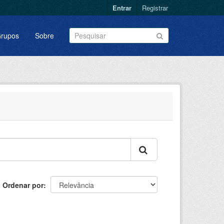
Entrar
Registrar
rupos
Sobre
Ordenar por