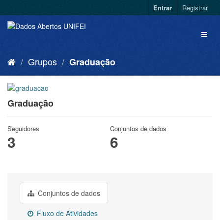
Entrar
Registrar
Grupos
Graduação
Graduação
Seguidores
Conjuntos de dados
3
6
Conjuntos de dados
Fluxo de Atividades