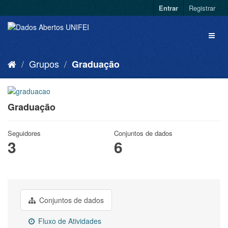
Entrar
Registrar
Grupos
Graduação
Graduação
Seguidores
Conjuntos de dados
3
6
Conjuntos de dados
Fluxo de Atividades