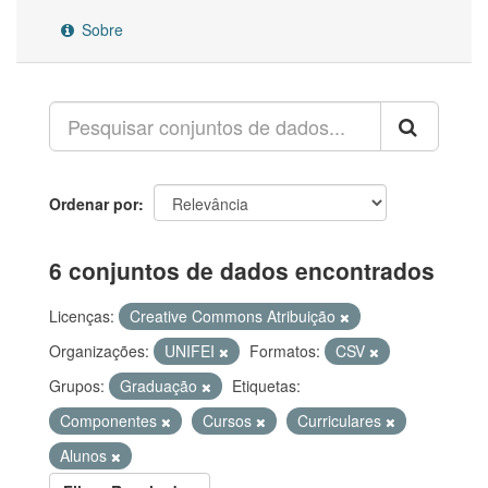
Sobre
Ordenar por
6 conjuntos de dados encontrados
Licenças:
Creative Commons Atribuição
Organizações:
UNIFEI
Formatos:
CSV
Grupos:
Graduação
Etiquetas:
Componentes
Cursos
Curriculares
Alunos