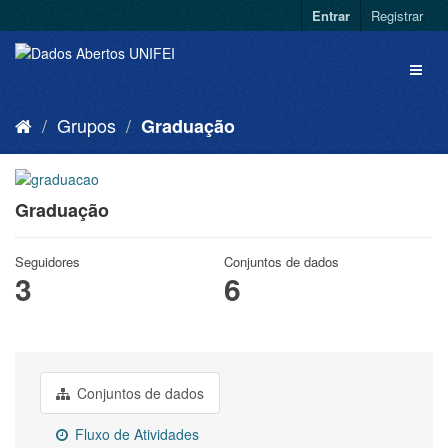
Entrar
Registrar
Grupos
Graduação
Graduação
Seguidores
Conjuntos de dados
3
6
Conjuntos de dados
Fluxo de Atividades