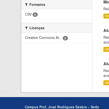
Mo
Formatos
Rel
CSV
6
CS
Licenças
Al
Rel
Creative Commons At...
6
ano
CS
Al
Rel
ano
CS
Campus Prof. José Rodrigues Seabra – Sede