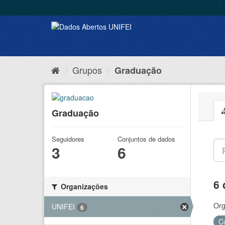
Grupos
Graduação
Graduação
Seguidores
Conjuntos de dados
3
6
6 
Organizações
Org
UNIFEI
6
C