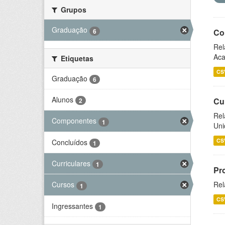
Grupos
Graduação
6
Co
Rel
Aca
Etiquetas
CS
Graduação
6
Alunos
Cu
2
Rel
Componentes
1
Uni
CS
Concluídos
1
Curriculares
1
Pr
Rel
Cursos
1
CS
Ingressantes
1