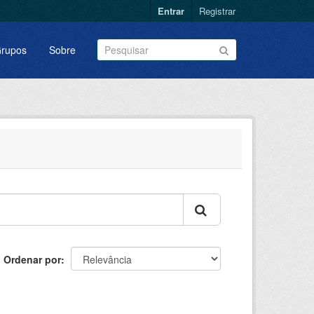
Entrar
Registrar
rupos
Sobre
Ordenar por