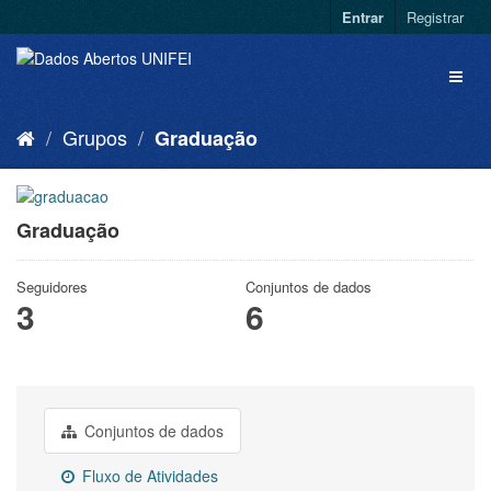
Entrar
Registrar
Grupos
Graduação
Graduação
Seguidores
Conjuntos de dados
3
6
Conjuntos de dados
Fluxo de Atividades