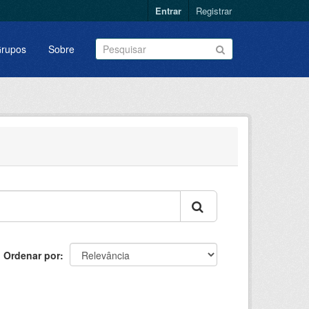
Entrar
Registrar
rupos
Sobre
Ordenar por