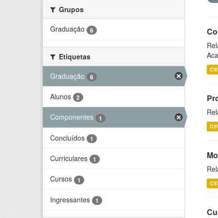
Grupos
Graduação
6
Co
Rel
Aca
Etiquetas
CS
Graduação
6
Alunos
Pr
2
Rel
Componentes
1
CS
Concluídos
1
Mo
Curriculares
1
Rel
Cursos
1
CS
Ingressantes
1
Cu