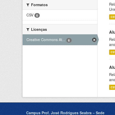
Rel
Formatos
Uni
CSV
6
CS
Licenças
Al
Rel
Creative Commons At...
6
ano
CS
Al
Rel
ano
CS
Campus Prof. José Rodrigues Seabra – Sede