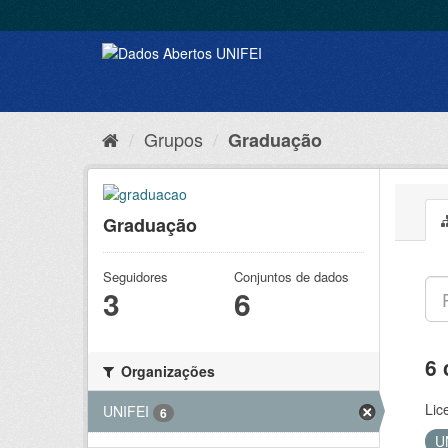
Grupos
Graduação
Graduação
Seguidores
Conjuntos de dados
3
6
6 
Organizações
Lic
UNIFEI
6
U