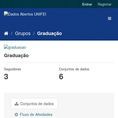
Entrar
Registrar
Grupos
Graduação
Graduação
Seguidores
Conjuntos de dados
3
6
Conjuntos de dados
Fluxo de Atividades