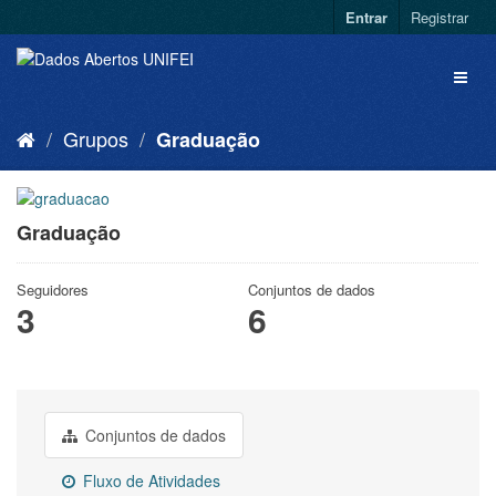
Entrar
Registrar
Grupos
Graduação
Graduação
Seguidores
Conjuntos de dados
3
6
Conjuntos de dados
Fluxo de Atividades