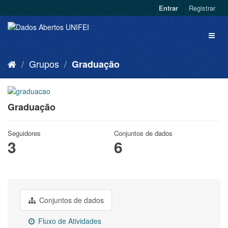
Entrar
Registrar
Grupos
Graduação
Graduação
Seguidores
Conjuntos de dados
3
6
Conjuntos de dados
Fluxo de Atividades