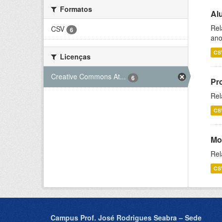
Formatos
Al
Rel
CSV
6
ano
CS
Licenças
Creative Commons At...
6
Pr
Rel
CS
Mo
Rel
CS
Campus Prof. José Rodrigues Seabra – Sede