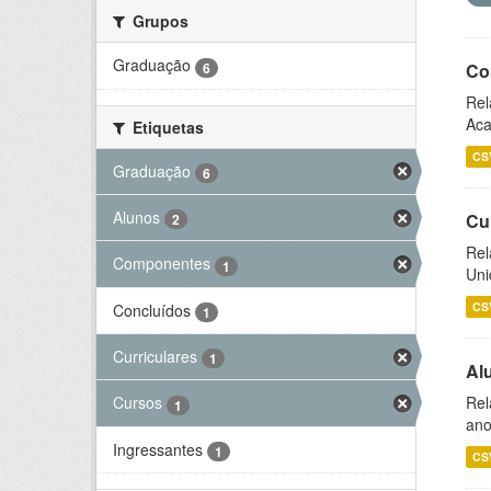
Grupos
Graduação
6
Co
Rel
Aca
Etiquetas
CS
Graduação
6
Alunos
Cu
2
Rel
Componentes
1
Uni
CS
Concluídos
1
Curriculares
1
Al
Rel
Cursos
1
ano
Ingressantes
1
CS