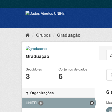
Grupos
Graduação
Graduação
Seguidores
Conjuntos de dados
3
6
6 
Organizações
Lic
UNIFEI
6
U