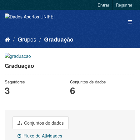
Entrar
Registrar
Grupos
Graduação
Graduação
Seguidores
Conjuntos de dados
3
6
Conjuntos de dados
Fluxo de Atividades