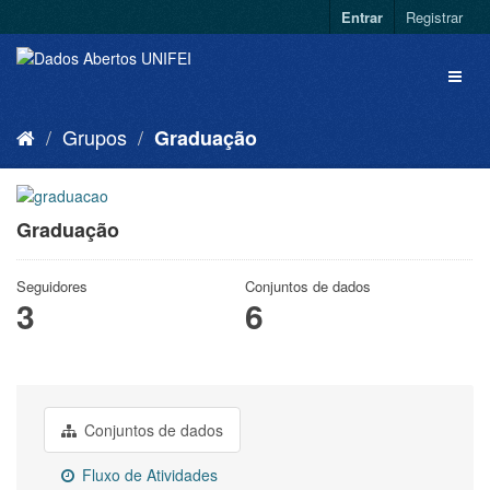
Entrar
Registrar
Grupos
Graduação
Graduação
Seguidores
Conjuntos de dados
3
6
Conjuntos de dados
Fluxo de Atividades