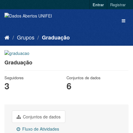
Entrar
Registrar
Grupos
Graduação
Graduação
Seguidores
Conjuntos de dados
3
6
Conjuntos de dados
Fluxo de Atividades