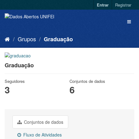
Entrar
Registrar
Grupos
Graduação
Graduação
Seguidores
Conjuntos de dados
3
6
Conjuntos de dados
Fluxo de Atividades