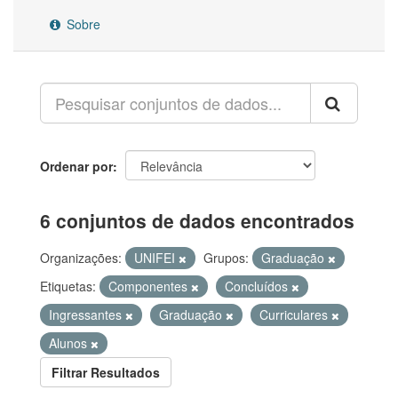
Sobre
Ordenar por
6 conjuntos de dados encontrados
Organizações:
UNIFEI
Grupos:
Graduação
Etiquetas:
Componentes
Concluídos
Ingressantes
Graduação
Curriculares
Alunos
Filtrar Resultados