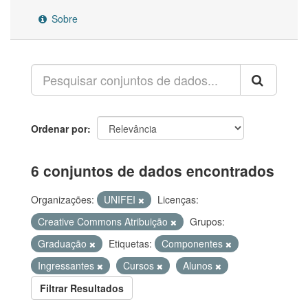
Sobre
Ordenar por
6 conjuntos de dados encontrados
Organizações:
UNIFEI
Licenças:
Creative Commons Atribuição
Grupos:
Graduação
Etiquetas:
Componentes
Ingressantes
Cursos
Alunos
Filtrar Resultados