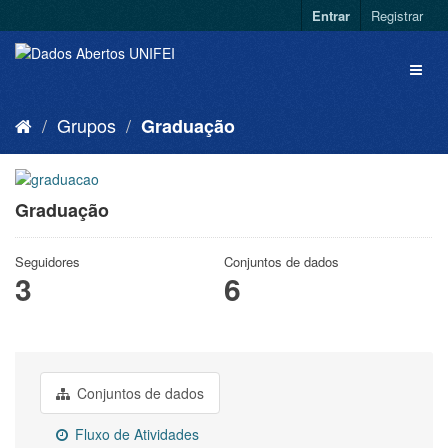
Entrar
Registrar
Grupos
Graduação
Graduação
Seguidores
Conjuntos de dados
3
6
Conjuntos de dados
Fluxo de Atividades