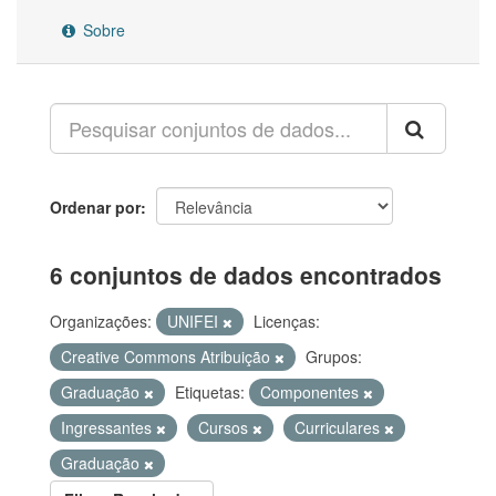
Sobre
Ordenar por
6 conjuntos de dados encontrados
Organizações:
UNIFEI
Licenças:
Creative Commons Atribuição
Grupos:
Graduação
Etiquetas:
Componentes
Ingressantes
Cursos
Curriculares
Graduação