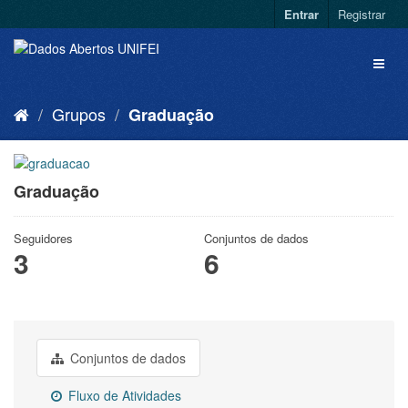
Entrar
Registrar
Grupos
Graduação
Graduação
Seguidores
Conjuntos de dados
3
6
Conjuntos de dados
Fluxo de Atividades